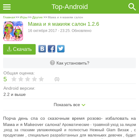
Top-Android
Главная
>>
Игры
>>
Другие
>>
Мама и я макияж салон
Мама и я макияж салон 1.2.6
16 октября 2017 - 23:25. Обновлено
Скачать
Как установить?
Общая оценка:
5
(
1
)
Android версии:
2.2 и выше
Показать все
Порча день спа со сказочным время розово- избаловать на
Мама и я Makeover салона!
Ароматические - травяной уход за лицом
,уход за глазами увлажняющий и полностью Нежный Glam Визаж , с
продуктами , специально разработанных для маленьких девочек , будет