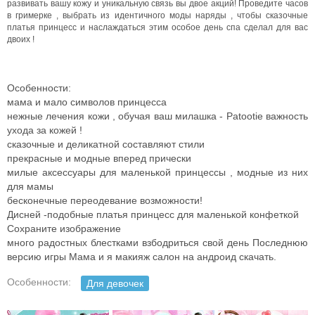
развивать вашу кожу и уникальную связь вы двое акций!
Проведите часов
в гримерке , выбрать из идентичного моды наряды , чтобы сказочные
платья принцесс и наслаждаться этим особое день спа сделал для вас
двоих !
Особенности:
мама и мало символов принцесса
нежные лечения кожи , обучая ваш милашка - Patootie важность
ухода за кожей !
сказочные и деликатной составляют стили
прекрасные и модные вперед прически
милые аксессуары для маленькой принцессы , модные из них
для мамы
бесконечные переодевание возможности!
Дисней -подобные платья принцесс для маленькой конфеткой
Сохраните изображение
много радостных блестками взбодриться свой день Последнюю
версию игры Мама и я макияж салон на андроид скачать.
Особенности:
Для девочек