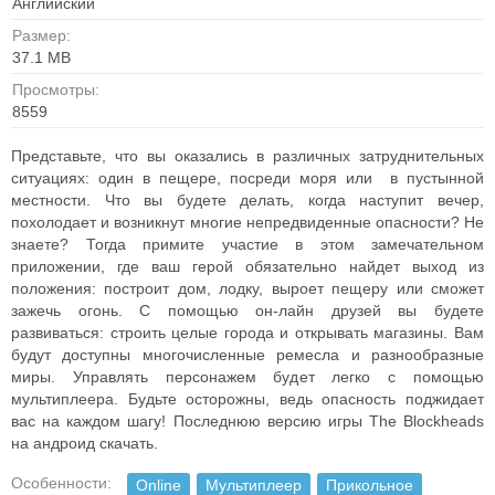
Английский
Размер:
37.1 MB
Просмотры:
8559
Представьте, что вы оказались в различных затруднительных
ситуациях: один в пещере, посреди моря или в пустынной
местности. Что вы будете делать, когда наступит вечер,
похолодает и возникнут многие непредвиденные опасности? Не
знаете? Тогда примите участие в этом замечательном
приложении, где ваш герой обязательно найдет выход из
положения: построит дом, лодку, выроет пещеру или сможет
зажечь огонь. С помощью он-лайн друзей вы будете
развиваться: строить целые города и открывать магазины. Вам
будут доступны многочисленные ремесла и разнообразные
миры. Управлять персонажем будет легко с помощью
мультиплеера. Будьте осторожны, ведь опасность поджидает
вас на каждом шагу! Последнюю версию игры The Blockheads
на андроид скачать.
Особенности:
Online
Мультиплеер
Прикольное