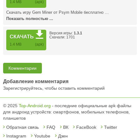
1.4 MB
(apk)
Скачать игру Gem Miner от Psym Mobile бесплатно …
Показать полностью ...
Версия игры:
1.3.1
СКАЧАТЬ
Скачали: 1701
1.4 MB
(apk)
Комментарии
Добавление комментария
Зарегистрируйтесь, чтобы оставить комментарий
© 2025
Top-Android.org
- последние официальные apk файлы
для андроид устройств: смартфонов, мобильных телефонов,
планшетов
Обратная связь
FAQ
ВК
FaceBook
Twitter
Instagram
Youtube
Дзен