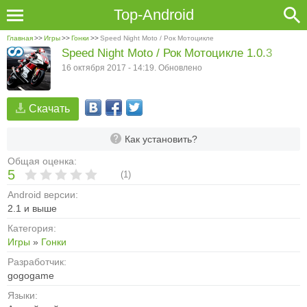
Top-Android
Главная
>>
Игры
>>
Гонки
>>
Speed Night Moto / Рок Мотоцикле
Speed Night Moto / Рок Мотоцикле 1.0.3
16 октября 2017 - 14:19. Обновлено
Скачать
Как установить?
Общая оценка:
5
(
1
)
Android версии:
2.1 и выше
Категория:
Игры
»
Гонки
Разработчик:
gogogame
Языки: