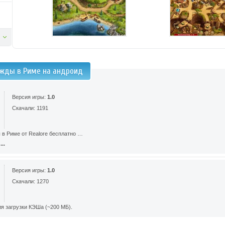
жды в Риме на андроид
Версия игры:
1.0
Скачали: 1191
 в Риме от Realore бесплатно …
..
Версия игры:
1.0
Скачали: 1270
я загрузки КЭШа (~200 МБ).