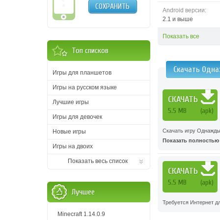
СОХРАНИТЬ
Android версии:
2.1 и выше
Показать все
Топ списков
Скачать Одна
Игры для планшетов
Игры на русском языке
СКАЧАТЬ
Лучшие игры
5.5 MB
(apk)
Игры для девочек
Скачать игру Однажды
Новые игры
Показать полностью .
Игры на двоих
Показать весь список
СКАЧАТЬ
5.5 MB
(apk)
Лучшее
Требуется Интернет дл
Minecraft 1.14.0.9