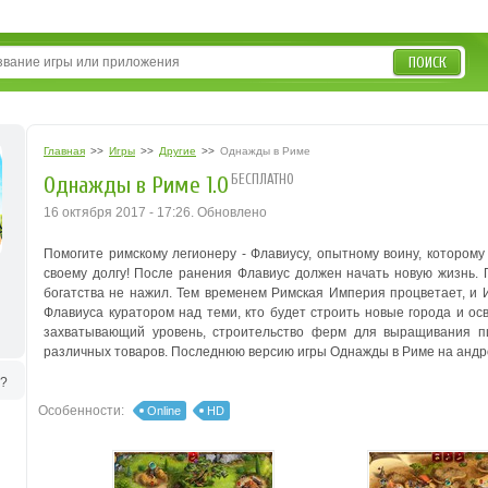
ПОИСК
Главная
>>
Игры
>>
Другие
>>
Однажды в Риме
БЕСПЛАТНО
Однажды в Риме 1.0
16 октября 2017 - 17:26. Обновлено
Помогите римскому легионеру - Флавиусу, опытному воину, которому
своему долгу!
После ранения Флавиус должен начать новую жизнь. П
богатства не нажил. Тем временем Римская Империя процветает, и
Флавиуса куратором над теми, кто будет строить новые города и ос
захватывающий уровень, строительство ферм для выращивания п
различных товаров.
Последнюю версию игры Однажды в Риме на андро
ь?
Особенности:
Online
HD