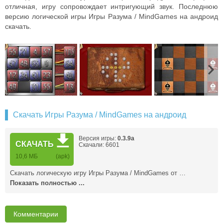
отличная, игру сопровождает интригующий звук. Последнюю
версию логической игры Игры Разума / MindGames на андроид
скачать.
Скачать Игры Разума / MindGames на андроид
Версия игры:
0.3.9a
СКАЧАТЬ
Скачали: 6601
10,6 MБ
(apk)
Скачать логическую игру Игры Разума / MindGames от …
Показать полностью ...
Комментарии