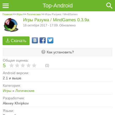
Top-Android
Главная
>>
Игры
>>
Логические
>>
Игры Разума / MindGames
Игры Разума / MindGames 0.3.9a
16 октября 2017 - 17:09. Обновлено
Скачать
Как установить?
Общая оценка:
5
(
1
)
Android версии:
2.1 и выше
Категория:
Игры
»
Логические
Разработчик:
Alexey Khripkov
Языки: