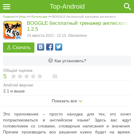
Top-Android
Главная
>>
Игры
>>
Логические
>>
BOGGLE бесплатный тренажер англиского
BOGGLE бесплатный тренажер англиского
1.2.5
19 августа 2022 - 12:15. Обновлено
Скачать
Как установить?
Общая оценка:
5
(
1
)
Android версии:
2.1 и выше
Показать все
Это приложение – просто находка для тех, кто хочет
попрактиковаться в английском языке! Здесь вас ждут
головоломки со словами, словарные написания и значения.
Причем производить все решения нужно будет на время.