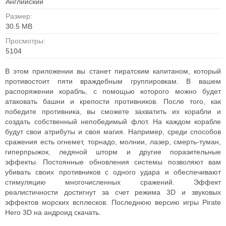
Английский
Размер:
30.5 MB
Просмотры:
5104
В этом приложении вы станет пиратским капитаном, который
противостоит пяти враждебным группировкам. В вашем
распоряжении корабль, с помощью которого можно будет
атаковать башни и крепости противников. После того, как
победите противника, вы сможете захватить их корабли и
создать собственный непобедимый флот. На каждом корабле
будут свои атрибуты и своя магия. Например, среди способов
сражения есть огнемет, торнадо, молнии, лазер, смерть-туман,
гиперпрыжок, ледяной шторм и другие поразительные
эффекты. Постоянные обновления системы позволяют вам
убивать своих противников с одного удара и обеспечивают
стимуляцию многочисленных сражений. Эффект
реалистичности достигнут за счет режима 3D и звуковых
эффектов морских всплесков. Последнюю версию игры Pirate
Hero 3D на андроид скачать.