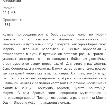
Английский
Размер:
22.7 MB
Просмотры:
4531
Хотите присоединиться к бесстрашному мачо по имени
Гонсалес и отправиться в убойные приключения по
мексиканским пустыням? Тогда смотрите, как герой берет свою
Марию – любимый револьвер с шестью баррелями и
отправляется в путь. В пустыне он встретит разных врагов –
ужасных монстров, которые нападают. Дайте им достойный
ответ вместе со своим персонажем! Для этого у вас должны
быть боеприпасы и смелость. В пути вы встретите таких врагов,
как сахарный череп скелета, Калаверас Catrinas, зомби и др.
Ваш герой не только невероятно храбрый, но и стильный: свои
шляпы он меняет с завидной частотой! Его оружие носит имена
любимых женщин: Консуэло, Кармен, Лупита, Констанца,
Мария. А сам бравый воин невероятно мужественен и
потрясающе хорош! Последнюю версию игры-стрелялки Macho
Dash - Shooting Action на андроид скачать.