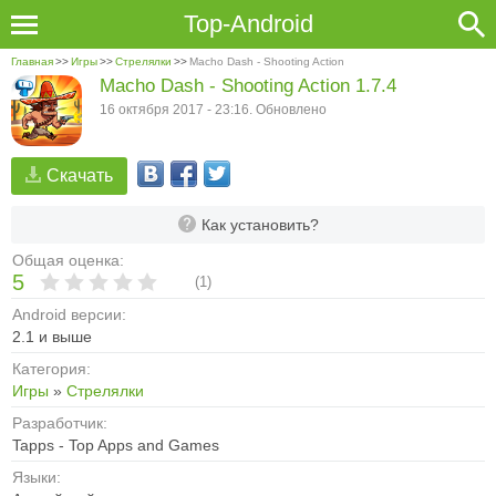
Top-Android
Главная
>>
Игры
>>
Стрелялки
>>
Macho Dash - Shooting Action
Macho Dash - Shooting Action 1.7.4
16 октября 2017 - 23:16. Обновлено
Скачать
Как установить?
Общая оценка:
5
(
1
)
Android версии:
2.1 и выше
Категория:
Игры
»
Стрелялки
Разработчик:
Tapps - Top Apps and Games
Языки: