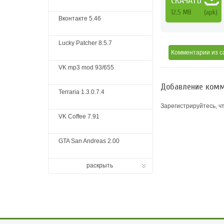
СКАЧАТЬ
12.5 MB
(apk)
Вконтакте 5.46
Lucky Patcher 8.5.7
Комментарии
из с
VK mp3 mod 93/655
Добавление комм
Terraria 1.3.0.7.4
Зарегистрируйтесь, ч
VK Coffee 7.91
GTA San Andreas 2.00
раскрыть