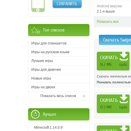
СОХРАНИТЬ
Android версии:
2.1 и выше
Показать все
Топ списков
Скачать Swip
Игры для планшетов
Игры на русском языке
СКАЧАТЬ
Лучшие игры
16,2 МБ
(apk)
Игры для девочек
Скачать логическую иг
Новые игры
Показать полностью .
Игры на двоих
Показать весь список
СКАЧАТЬ
13.3 MB
(apk)
Лучшее
Minecraft 1.14.0.9