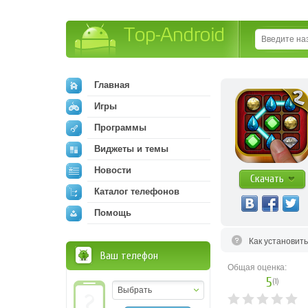
Top-Android
Главная
Игры
Программы
Виджеты и темы
Новости
Скачать
Каталог телефонов
Помощь
Как установит
Ваш телефон
Общая оценка:
5
(
1
)
Выбрать