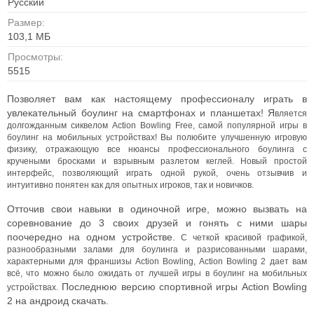
Русский
Размер:
103,1 МБ
Просмотры:
5515
Позволяет вам как настоящему профессионалу играть в
увлекательный боулинг на смартфонах и планшетах! Я
вляется
долгожданным сиквелом Action Bowling Free, самой популярной игры в
боулинг на мобильных устройствах!
Вы полюбите улучшенную игровую
физику, отражающую все нюансы профессионального боулинга с
кручеными бросками и взрывным разлетом кеглей.
Новый простой
интерфейс, позволяющий играть одной рукой, очень отзывчив и
интуитивно понятен как для опытных игроков, так и новичков.
Отточив свои навыки в одиночной игре, можно вызвать на
соревнование до 3 своих друзей и гонять с ними шары
поочередно на одном устройстве.
С четкой красивой графикой,
разнообразными залами для боулинга и разрисованными шарами,
характерными для франшизы Action Bowling, Action Bowling 2 дает вам
всё, что можно было ожидать от лучшей игры в боулинг на мобильных
Последнюю версию спортивной игры Action Bowling
устройствах.
2 на андроид скачать.