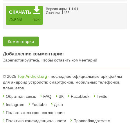
Версия игры:
1.1.01
СКАЧАТЬ
Скачали: 1453
75.9 MB
(apk)
Комментарии
Добавление комментария
Зарегистрируйтесь, чтобы оставить комментарий
© 2025
Top-Android.org
- последние официальные apk файлы
для андроид устройств: смартфонов, мобильных телефонов,
планшетов
Обратная связь
FAQ
ВК
FaceBook
Twitter
Instagram
Youtube
Дзен
Пользовательское соглашение
Политика конфиденциальности
Правообладателям