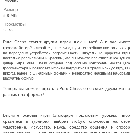
Русский
Размер:
5.9 MB
Просмотры:
5138
Pure Chess ставит другим играм шах и мат! А в вас живет
гроссмейстер?
Откройте для себя одну из старейших настольных игр
на передовых устройствах современности. Визуальные эффекты игры
настолько реалистичны и красивы, что вы можете практически коснуться
фигур. Игра Pure Chess создана под особым контролем настоящего
гроссмейстера и позволяет игрокам погрузиться в традиционную игру, как
никогда ранее, с шикарными фонами и невероятно красивыми наборами
шахматных фигур.
Теперь вы можете играть в Pure Chess со своими друзьями на
разных платформах!
Выучите основы игры благодаря пошаговым урокам, либо
сразитесь в турнирах, выбрав любую сложность на свое
усмотрение. Искусство, наука, средство общения и способ