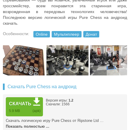
соревнования — будь вы новичок, увлеченный игрок или даже
гроссмейстер, всем понравится эта старинная игра,
возрожденная в передовых технологиях человечества!
Последнюю версию логической игры Pure Chess на андроид
скачать.
Особенности:
Online
Мультиплеер
Донат
Скачать Pure Chess на андроид
Версия игры:
1.2
СКАЧАТЬ
Скачали: 1566
5.9 MB
(apk)
Скачать логическую игру Pure Chess от Ripstone Ltd …
Показать полностью ...