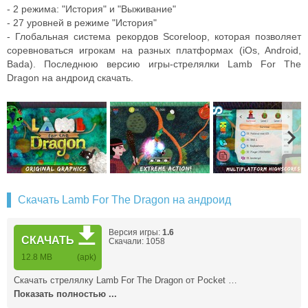
- 2 режима: "История" и "Выживание"
- 27 уровней в режиме "История"
- Глобальная система рекордов Scoreloop, которая позволяет
соревноваться игрокам на разных платформах (iOs, Android,
Bada). Последнюю версию игры-стрелялки Lamb For The
Dragon на андроид скачать.
Скачать Lamb For The Dragon на андроид
Версия игры:
1.6
СКАЧАТЬ
Скачали: 1058
12.8 MB
(apk)
Скачать стрелялку Lamb For The Dragon от Pocket …
Показать полностью ...