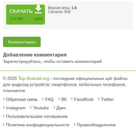
Версия игры:
1.6
СКАЧАТЬ
Скачали: 936
12.8 MB
(apk)
Комментарии
Добавление комментария
Зарегистрируйтесь, чтобы оставить комментарий
© 2025
Top-Android.org
- последние официальные apk файлы
для андроид устройств: смартфонов, мобильных телефонов,
планшетов
Обратная связь
FAQ
ВК
FaceBook
Twitter
Instagram
Youtube
Дзен
Пользовательское соглашение
Политика конфиденциальности
Правообладателям