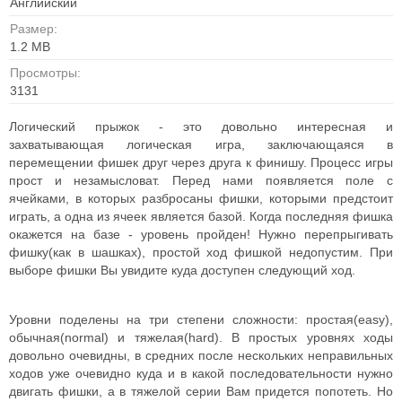
Английский
Размер:
1.2 MB
Просмотры:
3131
Логический прыжок - это довольно интересная и
захватывающая логическая игра, заключающаяся в
перемещении фишек друг через друга к финишу. Процесс игры
прост и незамысловат. Перед нами появляется поле с
ячейками, в которых разбросаны фишки, которыми предстоит
играть, а одна из ячеек является базой. Когда последняя фишка
окажется на базе - уровень пройден! Нужно перепрыгивать
фишку(как в шашках), простой ход фишкой недопустим. При
выборе фишки Вы увидите куда доступен следующий ход.
Уровни поделены на три степени сложности: простая(easy),
обычная(normal) и тяжелая(hard). В простых уровнях ходы
довольно очевидны, в средних после нескольких неправильных
ходов уже очевидно куда и в какой последовательности нужно
двигать фишки, а в тяжелой серии Вам придется попотеть. Но