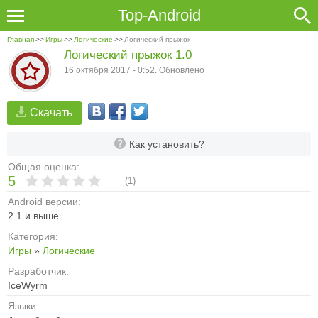
Top-Android
Главная
>>
Игры
>>
Логические
>>
Логический прыжок
Логический прыжок 1.0
16 октября 2017 - 0:52. Обновлено
Скачать
Как установить?
Общая оценка:
5
(
1
)
Android версии:
2.1 и выше
Категория:
Игры
»
Логические
Разработчик:
IceWyrm
Языки: