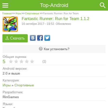
Top-Android
Главная
>>
Игры
>>
Спортивные
>>
Fantastic Runner: Run for Team
Fantastic Runner: Run for Team 1.1.2
16 октября 2017 - 19:52. Обновлено
Скачать
Как установить?
Общая оценка:
5
(
1
)
Android версии:
2.0 и выше
Категория:
Игры
»
Спортивные
Разработчик:
RinGames
Языки: