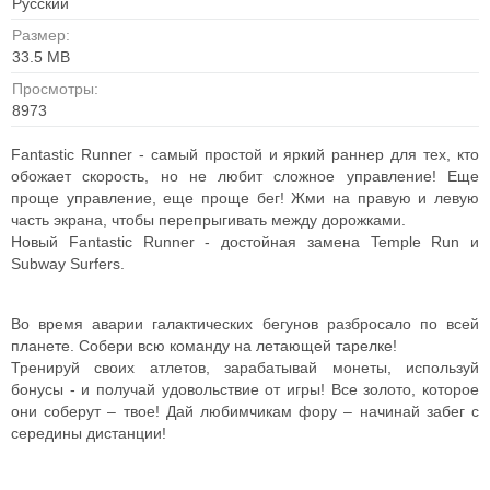
Русский
Размер:
33.5 MB
Просмотры:
8973
Fantastic Runner - cамый простой и яркий раннер для тех, кто
обожает скорость, но не любит сложное управление! Еще
проще управление, еще проще бег! Жми на правую и левую
часть экрана, чтобы перепрыгивать между дорожками.
Новый Fantastic Runner - достойная замена Temple Run и
Subway Surfers.
Во время аварии галактических бегунов разбросало по всей
планете. Собери всю команду на летающей тарелке!
Тренируй своих атлетов, зарабатывай монеты, используй
бонусы - и получай удовольствие от игры! Все золото, которое
они соберут – твое! Дай любимчикам фору – начинай забег с
середины дистанции!