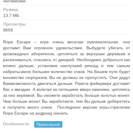
Английский
Размер:
13,7 MБ
Просмотры:
8659
Rope Escape – игра очень веселая иувлекательная, она
доставит Вам огромное удовольствие. Выбудете убегать от
кровожадных аборигенов, цепляться за верхушки деревьев и
раскачиваться, спасаясь от дикарей. Необходимо добраться как
можно дальше, установив наилучший рекорд и тем самым
набратьсамое большее количество очков. На Вашем пути будет
множество сюрпризов, Вы не должны их пропустить. Они дадут
Вамвозможность двигаться дальше. Ракета фейерверк доставит
Вас к звездам. А взлетая за летящими вверх камнями, цепляясь
за них веревкой, Вы сможете заработать больше золотых монет.
Чем больше монет Вы заработаете, тем Вы дальше доберетесь
и получите много очков. Последнюю версию игры-стрелялки
Rope Escape на андроид скачать.
Особенности:
Прикольное