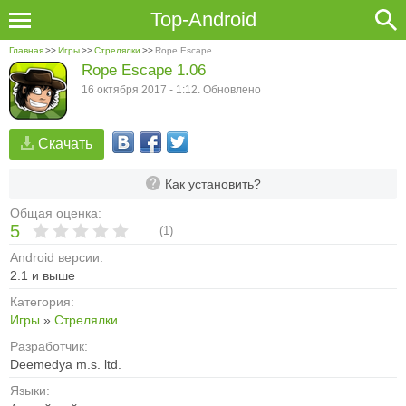
Top-Android
Главная
>>
Игры
>>
Стрелялки
>>
Rope Escape
Rope Escape 1.06
16 октября 2017 - 1:12. Обновлено
Скачать
Как установить?
Общая оценка:
5
(
1
)
Android версии:
2.1 и выше
Категория:
Игры
»
Стрелялки
Разработчик:
Deemedya m.s. ltd.
Языки: