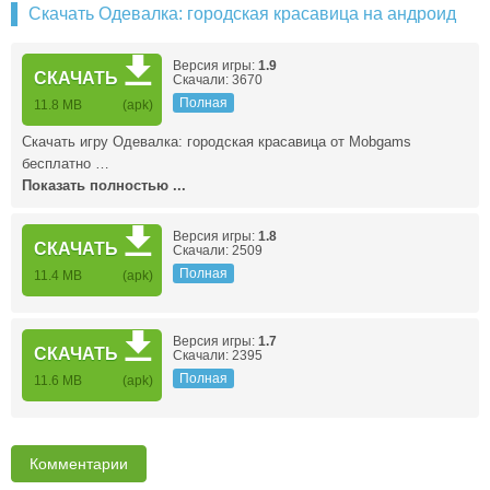
Скачать Одевалка: городская красавица на андроид
Версия игры:
1.9
СКАЧАТЬ
Скачали: 3670
Полная
11.8 MB
(apk)
Скачать игру Одевалка: городская красавица от Mobgams
бесплатно …
Показать полностью ...
Версия игры:
1.8
СКАЧАТЬ
Скачали: 2509
Полная
11.4 MB
(apk)
Версия игры:
1.7
СКАЧАТЬ
Скачали: 2395
Полная
11.6 MB
(apk)
Комментарии