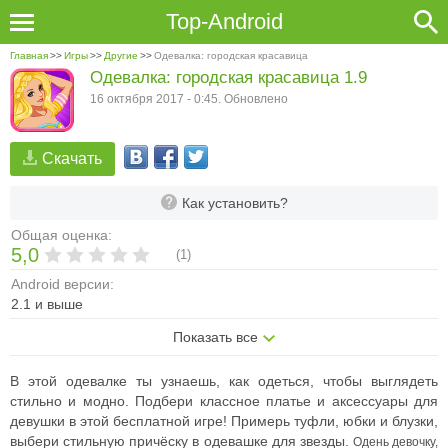
Top-Android
Главная
>>
Игры
>>
Другие
>>
Одевалка: городская красавица
Одевалка: городская красавица 1.9
16 октября 2017 - 0:45. Обновлено
Скачать
Как установить?
Общая оценка:
5,0
(
1
)
Android версии:
2.1 и выше
Показать все
В этой одевалке ты узнаешь, как одеться, чтобы выглядеть
стильно и модно. Подбери классное платье и аксессуары для
девушки в этой бесплатной игре! Примерь туфли, юбки и блузки,
выбери стильную причёску в одевашке для звезды.
Одень девочку,