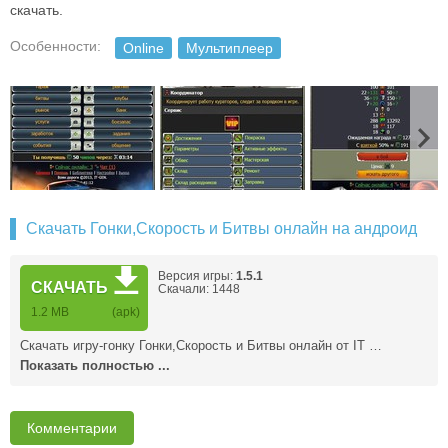
скачать.
Особенности:
Online
Мультиплеер
Скачать Гонки,Скорость и Битвы онлайн на андроид
Версия игры:
1.5.1
СКАЧАТЬ
Скачали: 1448
1.2 MB
(apk)
Скачать игру-гонку Гонки,Скорость и Битвы онлайн от IT …
Показать полностью ...
Комментарии