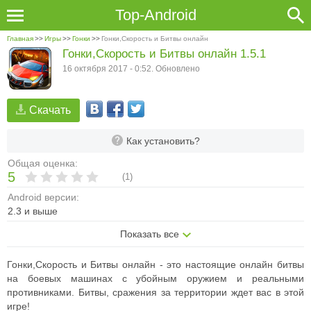
Top-Android
Главная
>>
Игры
>>
Гонки
>>
Гонки,Скорость и Битвы онлайн
Гонки,Скорость и Битвы онлайн 1.5.1
16 октября 2017 - 0:52. Обновлено
Скачать
Как установить?
Общая оценка:
5
(
1
)
Android версии:
2.3 и выше
Показать все
Гонки,Скорость и Битвы онлайн - это настоящие онлайн битвы
на боевых машинах с убойным оружием и реальными
противниками. Битвы, сражения за территории ждет вас в этой
игре!