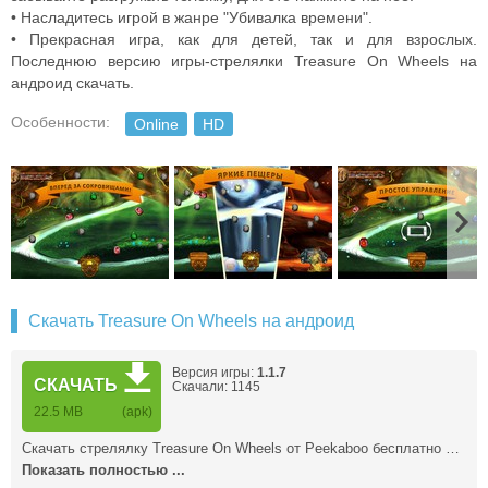
• Насладитесь игрой в жанре "Убивалка времени".
• Прекрасная игра, как для детей, так и для взрослых.
Последнюю версию игры-стрелялки Treasure On Wheels на
андроид скачать.
Особенности:
Online
HD
Скачать Treasure On Wheels на андроид
Версия игры:
1.1.7
СКАЧАТЬ
Скачали: 1145
22.5 MB
(apk)
Скачать стрелялку Treasure On Wheels от Peekaboo бесплатно …
Показать полностью ...