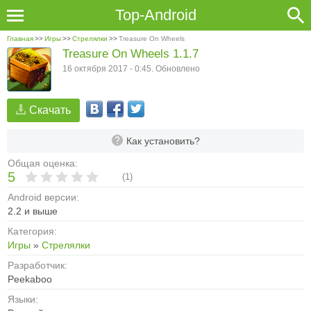
Top-Android
Главная
>>
Игры
>>
Стрелялки
>>
Treasure On Wheels
Treasure On Wheels 1.1.7
16 октября 2017 - 0:45. Обновлено
Скачать
Как установить?
Общая оценка:
5
(
1
)
Android версии:
2.2 и выше
Категория:
Игры
»
Стрелялки
Разработчик:
Peekaboo
Языки: