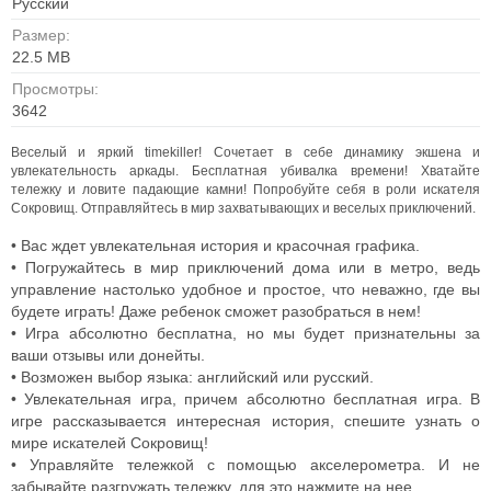
Русский
Размер:
22.5 MB
Просмотры:
3642
Веселый и яркий timekiller! Сочетает в себе динамику экшена и
увлекательность аркады. Бесплатная убивалка времени!
Хватайте
тележку и ловите падающие камни! Попробуйте себя в роли искателя
Сокровищ. Отправляйтесь в мир захватывающих и веселых приключений.
• Вас ждет увлекательная история и красочная графика.
• Погружайтесь в мир приключений дома или в метро, ведь
управление настолько удобное и простое, что неважно, где вы
будете играть! Даже ребенок сможет разобраться в нем!
• Игра абсолютно бесплатна, но мы будет признательны за
ваши отзывы или донейты.
• Возможен выбор языка: английский или русский.
• Увлекательная игра, причем абсолютно бесплатная игра. В
игре рассказывается интересная история, спешите узнать о
мире искателей Сокровищ!
• Управляйте тележкой с помощью акселерометра. И не
забывайте разгружать тележку, для это нажмите на нее.