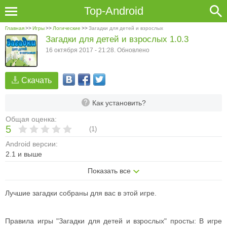
Top-Android
Главная
>>
Игры
>>
Логические
>>
Загадки для детей и взрослых
Загадки для детей и взрослых 1.0.3
16 октября 2017 - 21:28. Обновлено
Скачать
Как установить?
Общая оценка:
5
(
1
)
Android версии:
2.1 и выше
Показать все
Лучшие загадки собраны для вас в этой игре.
Правила игры "Загадки для детей и взрослых" просты: В игре