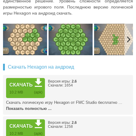
единственное решение. Уровень сложности определяется
размерностью игрового поля. Последнюю версию логической
игры Hexagon на андроид скачать.
Скачать Hexagon на андроид
Версия игры:
2.6
СКАЧАТЬ
Скачали: 1654
10.2 MB
(apk)
Скачать логическую игру Hexagon от FMC Studio бесплатно …
Показать полностью ...
Версия игры:
2.6
СКАЧАТЬ
Скачали: 1258
10.2 MB
(apk)