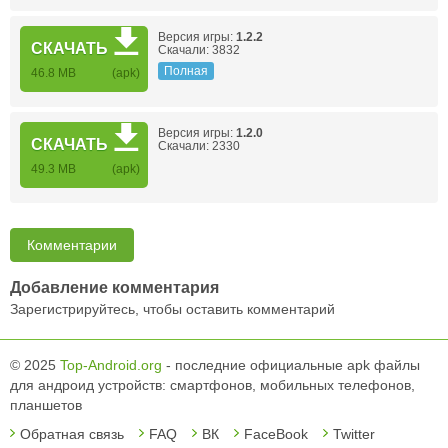
Версия игры:
1.2.2
СКАЧАТЬ
Скачали: 3832
Полная
46.8 MB
(apk)
Версия игры:
1.2.0
СКАЧАТЬ
Скачали: 2330
49.3 MB
(apk)
Комментарии
Добавление комментария
Зарегистрируйтесь, чтобы оставить комментарий
© 2025
Top-Android.org
- последние официальные apk файлы
для андроид устройств: смартфонов, мобильных телефонов,
планшетов
Обратная связь
FAQ
ВК
FaceBook
Twitter