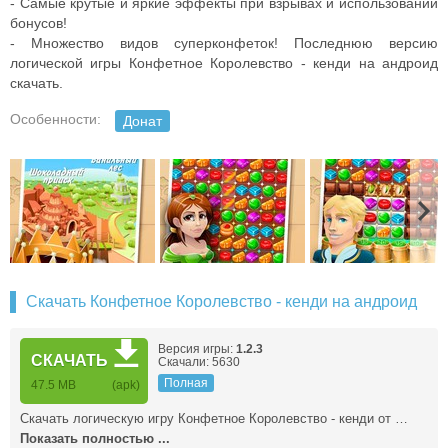
- Самые крутые и яркие эффекты при взрывах и использовании
бонусов!
- Множество видов суперконфеток! Последнюю версию
логической игры Конфетное Королевство - кенди на андроид
скачать.
Особенности:
Донат
Скачать Конфетное Королевство - кенди на андроид
Версия игры:
1.2.3
СКАЧАТЬ
Скачали: 5630
Полная
47.5 MB
(apk)
Скачать логическую игру Конфетное Королевство - кенди от …
Показать полностью ...