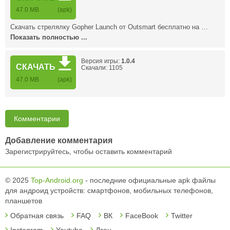
47.0 MB
(apk)
Скачать стрелялку Gopher Launch от Outsmart бесплатно на …
Показать полностью ...
Версия игры:
1.0.4
СКАЧАТЬ
Скачали: 1105
47.0 MB
(apk)
Комментарии
Добавление комментария
Зарегистрируйтесь, чтобы оставить комментарий
© 2025
Top-Android.org
- последние официальные apk файлы
для андроид устройств: смартфонов, мобильных телефонов,
планшетов
Обратная связь
FAQ
ВК
FaceBook
Twitter