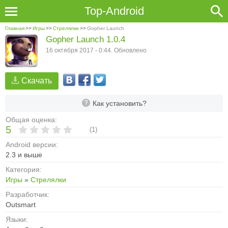
Top-Android
Главная
>>
Игры
>>
Стрелялки
>>
Gopher Launch
Gopher Launch 1.0.4
16 октября 2017 - 0:44. Обновлено
Скачать
Как установить?
Общая оценка:
5
(
1
)
Android версии:
2.3 и выше
Категория:
Игры
»
Стрелялки
Разработчик:
Outsmart
Языки: