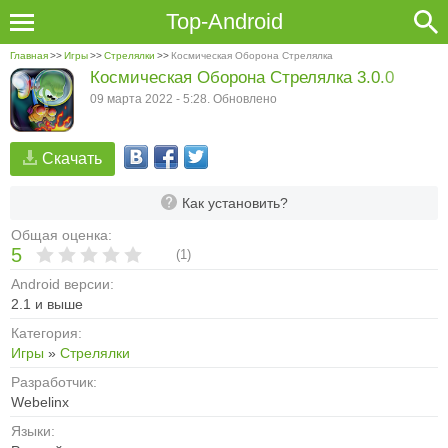
Top-Android
Главная
>>
Игры
>>
Стрелялки
>>
Космическая Оборона Стрелялка
Космическая Оборона Стрелялка 3.0.0
09 марта 2022 - 5:28. Обновлено
Скачать
Как установить?
Общая оценка:
5
(
1
)
Android версии:
2.1 и выше
Категория:
Игры
»
Стрелялки
Разработчик:
Webelinx
Языки: