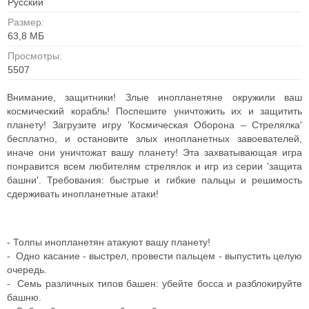
Русский
Размер:
63,8 МБ
Просмотры:
5507
Внимание, защитники! Злые инопланетяне окружили ваш
космический корабль! Поспешите уничтожить их и защитить
планету! Загрузите игру 'Космическая Оборона – Стрелялка'
бесплатно, и остановите злых инопланетных завоевателей,
иначе они уничтожат вашу планету! Эта захватывающая игра
понравится всем любителям стрелялок и игр из серии 'защита
башни'. Требования: быстрые и гибкие пальцы и решимость
сдерживать инопланетные атаки!
- Толпы инопланетян атакуют вашу планету!
- Одно касание - выстрел, провести пальцем - выпустить целую
очередь.
- Семь различных типов башен: убейте босса и разблокируйте
башню.