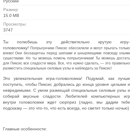
Русский
Размер:
15.0 MB
Просмотры:
3747
Ты полюбишь эту действительно крутую игру-
головоломку!
Попрыгунчики Пиксис обессилили и могут прыгать только
влево! Они беззащитны перед шипами и шныряющими повсюду злыми
существами. Но ты можешь помочь попрыгунчикам! Ты можешь достать
для Пиксис все сладости мира. Все, что нужно сделать, — это правильно
разместить специальные силовые узлы и наблюдать за Пиксис!
Это увлекательная игра-головоломка! Подумай, как лучше
поступить, чтобы Пиксис добрались до конца уровня целыми и
невредимыми. С умом размещай специальные силовые узлы и
собирай вкусные сладости. Любителей компьютерных игр
внутри головоломки ждет сюрприз (ладно, мы дадим тебе
подсказку — это что-то, что есть всегда, но светит только ночью)
Главные особенности: