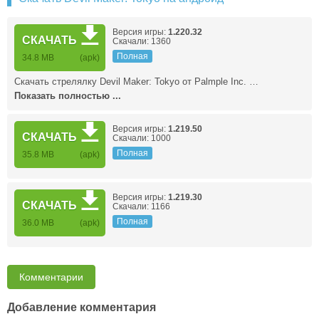
Версия игры:
1.220.32
СКАЧАТЬ
Скачали: 1360
Полная
34.8 MB
(apk)
Скачать стрелялку Devil Maker: Tokyo от Palmple Inc. …
Показать полностью ...
Версия игры:
1.219.50
СКАЧАТЬ
Скачали: 1000
Полная
35.8 MB
(apk)
Версия игры:
1.219.30
СКАЧАТЬ
Скачали: 1166
Полная
36.0 MB
(apk)
Комментарии
Добавление комментария