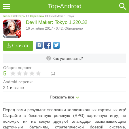
Top-Android
Главная
>>
Игры
>>
Стрелялки
>>
Devil Maker: Tokyo
Devil Maker: Tokyo 1.220.32
16 октября 2017 - 0:42. Обновлено
Скачать
Как установить?
Общая оценка:
5
(
1
)
Android версии:
2.1 и выше
Показать все
Перед вами результат эволюции коллекционных карточных игр!
Сыграйте в бесплатную ролевую (RPG) карточную игру, не
похожую ни на какую другую! Благодаря захватывающим
карточным баталиям, стратегической боевой системе,