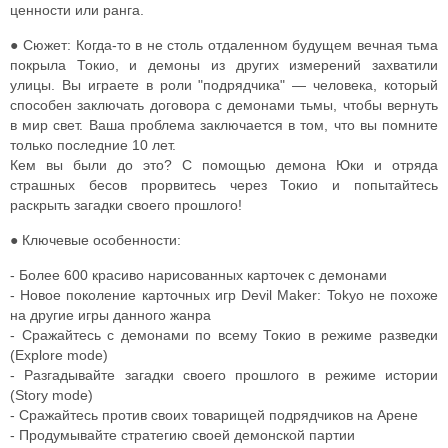
ценности или ранга.
● Сюжет: Когда-то в не столь отдаленном будущем вечная тьма
покрыла Токио, и демоны из других измерений захватили
улицы. Вы играете в роли "подрядчика" — человека, который
способен заключать договора с демонами тьмы, чтобы вернуть
в мир свет. Ваша проблема заключается в том, что вы помните
только последние 10 лет.
Кем вы были до это? С помощью демона Юки и отряда
страшных бесов прорвитесь через Токио и попытайтесь
раскрыть загадки своего прошлого!
● Ключевые особенности:
- Более 600 красиво нарисованных карточек с демонами
- Новое поколение карточных игр Devil Maker: Tokyo не похоже
на другие игры данного жанра
- Сражайтесь с демонами по всему Токио в режиме разведки
(Explore mode)
- Разгадывайте загадки своего прошлого в режиме истории
(Story mode)
- Сражайтесь против своих товарищей подрядчиков на Арене
- Продумывайте стратегию своей демонской партии