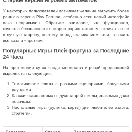
Старые версии игровых автоматов
У некоторых пользователей возникает желание загрузить более
раннюю версию Play Fortuna, особенно если новый интерфейс
пока непривычен. Обратите внимание, что функционал,
качество безопасности в старых вариантах могут отличаться не
в лучшую сторону, поэтому перед скачиванием стоит взвесить
все «за» и «против».
Популярные Игры Плей фортуна за Последние
24 Часа
На протяжении суток среди множества игровой предложений
выделяются следующие:
Тематические слоты с разными сценариями, бонусными
раундами.
Классические автомат в духе старой школы, знакомые даже
новичкам.
Настольные игры (рулетка, карты) для любителей азарта,
стратегии.
.