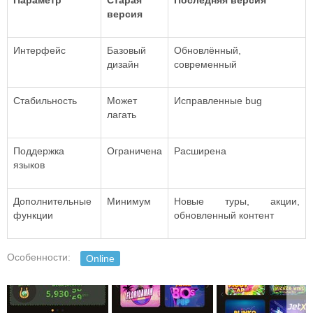
Параметр
Старая
Последняя версия
версия
Интерфейс
Базовый
Обновлённый,
дизайн
современный
Стабильность
Может
Исправленные bug
лагать
Поддержка
Ограничена
Расширена
языков
Дополнительные
Минимум
Новые туры, акции,
функции
обновленный контент
Особенности:
Online