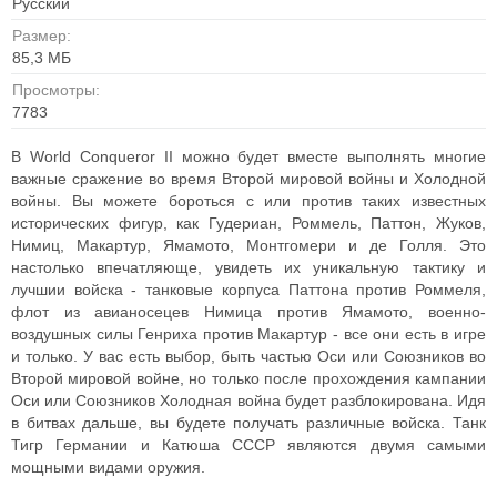
Русский
Размер:
85,3 МБ
Просмотры:
7783
В World Conqueror II можно будет вместе выполнять многие
важные сражение во время Второй мировой войны и Холодной
войны. Вы можете бороться с или против таких известных
исторических фигур, как Гудериан, Роммель, Паттон, Жуков,
Нимиц, Макартур, Ямамото, Монтгомери и де Голля. Это
настолько впечатляюще, увидеть их уникальную тактику и
лучшии войска - танковые корпуса Паттона против Роммеля,
флот из авианосецев Нимица против Ямамото, военно-
воздушных силы Генриха против Макартур - все они есть в игре
и только. У вас есть выбор, быть частью Оси или Союзников во
Второй мировой войне, но только после прохождения кампании
Оси или Союзников Холодная война будет разблокирована. Идя
в битвах дальше, вы будете получать различные войска. Танк
Тигр Германии и Катюша СССР являются двумя самыми
мощными видами оружия.