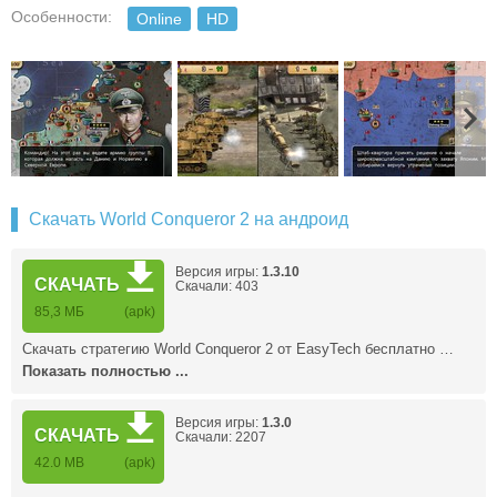
Особенности:
Online
HD
Скачать World Conqueror 2 на андроид
Версия игры:
1.3.10
СКАЧАТЬ
Скачали: 403
85,3 МБ
(apk)
Скачать стратегию World Conqueror 2 от EasyTech бесплатно …
Показать полностью ...
Версия игры:
1.3.0
СКАЧАТЬ
Скачали: 2207
42.0 MB
(apk)