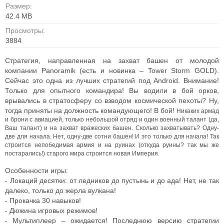
Размер:
42.4 MB
Просмотры:
3884
Стратегия, направленная на захват башен от молодой
компании Panoramik (есть и новинка – Tower Storm GOLD).
Сейчас это одна из лучших стратегий под Android. Внимание!
Только для опытного командира! Вы водили в бой орков,
врывались в стратосферу со взводом космической пехоты? Ну,
тогда приняты на должность командующего! В бой!
Никаких армад
и брони с авиацией, только небольшой отряд и один военный талант (да,
Ваш талант) и на захват вражеских башен. Сколько захватывать? Одну-
две для начала. Нет, одну-две сотни башен! И это только для начала!
Так
строится непобедимая армия и на руинах (откуда руины? так мы же
постарались!) старого мира строится новая Империя.
Особенности игры:
- Локаций десятки: от ледников до пустынь и до ада! Нет, не так
далеко, только до жерла вулкана!
- Прокачка 30 навыков!
- Дюжина игровых режимов!
- Мультиплеер – ожидается! Последнюю версию стратегии