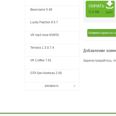
СКАЧАТЬ
Вконтакте 5.46
15.8 MB
(apk)
Lucky Patcher 8.5.7
Комментарии
из с
VK mp3 mod 93/655
Terraria 1.3.0.7.4
Добавление комм
VK Coffee 7.91
Зарегистрируйтесь, ч
GTA San Andreas 2.00
раскрыть