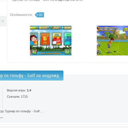
Особенности:
3D
р по гольфу - Golf на андроид
Версия игры:
1.4
Скачали: 1715
ру Турнир по гольфу - Golf …
..