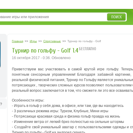
ПОИСК
Главная
>>
Игры
>>
Спортивные
>>
Турнир по гольфу - Golf
БЕСПЛАТНО
Турнир по гольфу - Golf 1.4
16 октября 2017 - 0:36. Обновлено
Приветствуем вас участвовать в самой крутой игре гольфу. Теперь
понятным сенсорным управлением!
Благодаря забавной картинке
реальной физической питания, Турнир по Гольфу является уникальным
потрясающих , творческих сложных курсов позволяют пользователям 
реальный вопрос заключается в том, что сможете ли это все осваиват
Особенности игры:
ь?
- Играть в гольф у себя дома, в офисе, или там, где вы находитесь
- 3 различных режима игры: Туризм, Клубные, Мини игры
- Потрясающе красивая среда и физика гольф правда на жизнь
- Изменение ветра от легкий бриз полностью на сильные штормы
- Создайте свой уникальный аватар с пользовательскими одежды и 
Турнир по гольфу - Golf на андроид скачать.