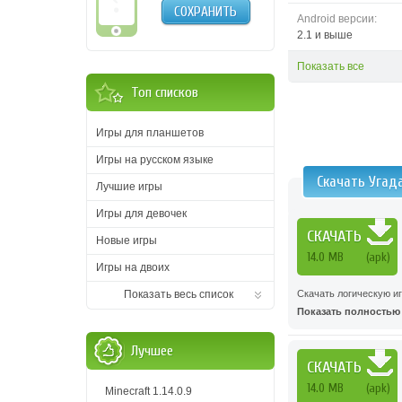
СОХРАНИТЬ
Android версии:
2.1 и выше
Показать все
Топ списков
Игры для планшетов
Игры на русском языке
Скачать Угад
Лучшие игры
Игры для девочек
СКАЧАТЬ
Новые игры
14.0 MB
(apk)
Игры на двоих
Показать весь список
Скачать логическую иг
Показать полностью .
Лучшее
СКАЧАТЬ
14.0 MB
(apk)
Minecraft 1.14.0.9