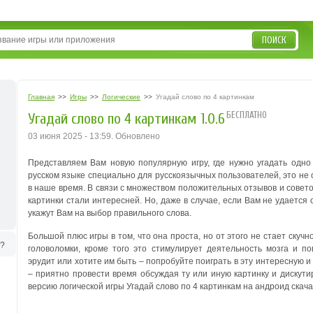
ПОИСК
Главная
>>
Игры
>>
Логические
>>
Угадай слово по 4 картинкам
БЕСПЛАТНО
Угадай слово по 4 картинкам 1.0.6
03 июня 2025 - 13:59. Обновлено
Представляем Вам новую популярную игру, где нужно угадать одн
русском языке специально для русскоязычных пользователей, это не 
в наше время.
В связи с множеством положительных отзывов и совет
картинки стали интересней. Но, даже в случае, если Вам не удается 
укажут Вам на выбор правильного слова.
Большой плюс игры в том, что она проста, но от этого не стает скуч
ь?
головоломки, кроме того это стимулирует деятельность мозга и 
эрудит или хотите им быть – попробуйте поиграть в эту интересную и
– приятно провести время обсуждая ту или иную картинку и дискут
версию логической игры Угадай слово по 4 картинкам на андроид скача