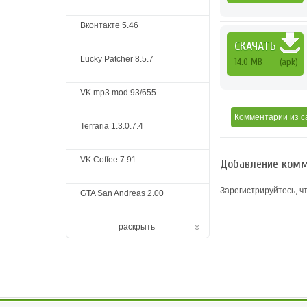
Вконтакте 5.46
СКАЧАТЬ
Lucky Patcher 8.5.7
14.0 MB
(apk)
VK mp3 mod 93/655
Комментарии
из с
Terraria 1.3.0.7.4
VK Coffee 7.91
Добавление комм
Зарегистрируйтесь, ч
GTA San Andreas 2.00
раскрыть