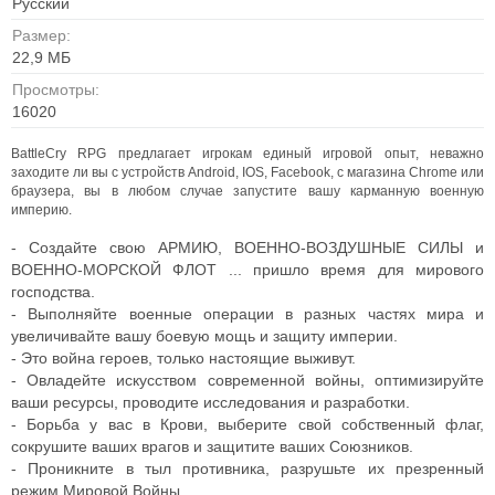
Русский
Размер:
22,9 МБ
Просмотры:
16020
BattleCry RPG предлагает игрокам единый игровой опыт, неважно
заходите ли вы с устройств Android, IOS, Facebook, с магазина Chrome или
браузера, вы в любом случае запустите вашу карманную военную
империю.
- Создайте свою АРМИЮ, ВОЕННО-ВОЗДУШНЫЕ СИЛЫ и
ВОЕННО-МОРСКОЙ ФЛОТ ... пришло время для мирового
господства.
- Выполняйте военные операции в разных частях мира и
увеличивайте вашу боевую мощь и защиту империи.
- Это война героев, только настоящие выживут.
- Овладейте искусством современной войны, оптимизируйте
ваши ресурсы, проводите исследования и разработки.
- Борьба у вас в Крови, выберите свой собственный флаг,
сокрушите ваших врагов и защитите ваших Союзников.
- Проникните в тыл противника, разрушьте их презренный
режим Мировой Войны.