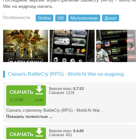
Последнюю версию игры-стрелялки BattleCry (RPG) - World At
War на андроид скачать.
Особенности:
Online
HD
Мультиплеер
Донат
Скачать BattleCry (RPG) - World At War на андроид
Версия игры:
0.7.53
СКАЧАТЬ
Скачали: 1228
22,9 МБ
(apk)
Скачать стрелялку BattleCry (RPG) - World At War …
Показать полностью ...
Версия игры:
0.4.60
СКАЧАТЬ
Скачали: 401