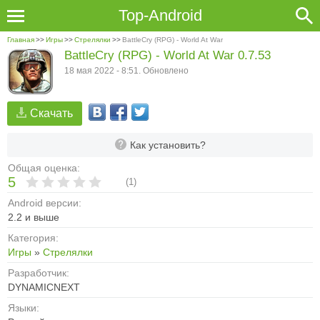
Top-Android
Главная
>>
Игры
>>
Стрелялки
>>
BattleCry (RPG) - World At War
BattleCry (RPG) - World At War 0.7.53
18 мая 2022 - 8:51. Обновлено
Скачать
Как установить?
Общая оценка:
5
(
1
)
Android версии:
2.2 и выше
Категория:
Игры
»
Стрелялки
Разработчик:
DYNAMICNEXT
Языки: