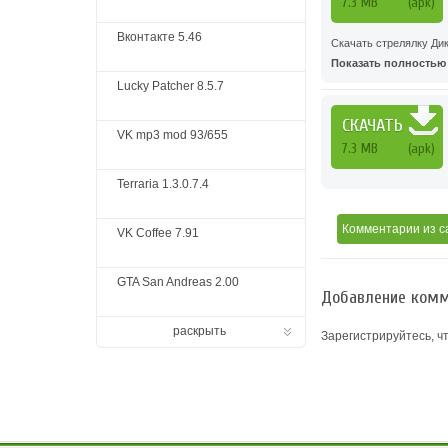
7.3 MB
(apk)
Вконтакте 5.46
Скачать стрелялку Дик
Показать полностью .
Lucky Patcher 8.5.7
СКАЧАТЬ
VK mp3 mod 93/655
7.3 MB
(apk)
Terraria 1.3.0.7.4
Комментарии
из с
VK Coffee 7.91
GTA San Andreas 2.00
Добавление комм
раскрыть
Зарегистрируйтесь, ч