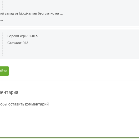
ий запад от bibizikaman бесплатно на …
..
Версия игры:
1.01a
Скачали: 943
айта
ентария
тобы оставить комментарий