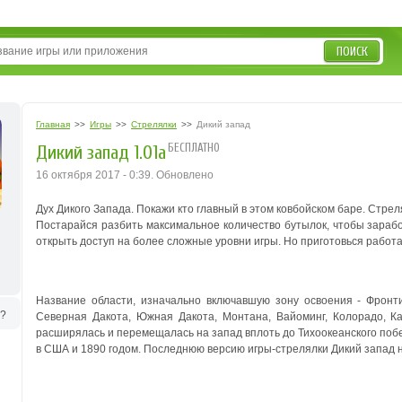
ПОИСК
Главная
>>
Игры
>>
Стрелялки
>>
Дикий запад
БЕСПЛАТНО
Дикий запад 1.01a
16 октября 2017 - 0:39. Обновлено
Дух Дикого Запада. Покажи кто главный в этом ковбойском баре. Стрел
Постарайся разбить максимальное количество бутылок, чтобы зараб
открыть доступ на более сложные уровни игры. Но приготовься работа
Название области, изначально включавшую зону освоения - Фрон
ь?
Северная Дакота, Южная Дакота, Монтана, Вайоминг, Колорадо, Ка
расширялась и перемещалась на запад вплоть до Тихоокеанского поб
в США и 1890 годом. Последнюю версию игры-стрелялки Дикий запад н