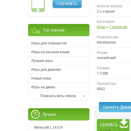
СОХРАНИТЬ
Android версии:
2.1 и выше
Категория:
Игры
»
Стрелялки
Топ списков
Разработчик:
bibizikaman
Игры для планшетов
Игры на русском языке
Языки:
Английский
Лучшие игры
Размер:
Игры для девочек
7.3 MB
Новые игры
Просмотры:
Игры на двоих
4002
Показать весь список
Скачать Дики
Лучшее
СКАЧАТЬ
Minecraft 1.14.0.9