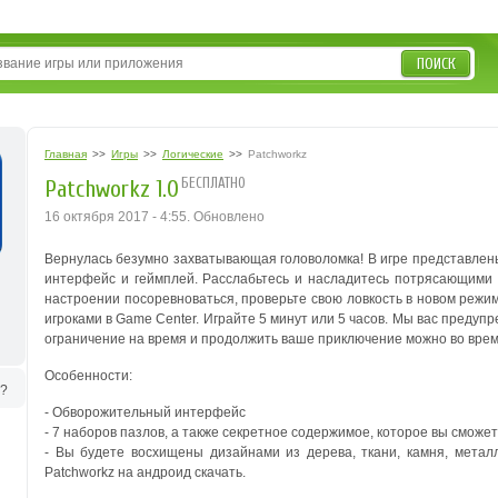
ПОИСК
Главная
>>
Игры
>>
Логические
>>
Patchworkz
БЕСПЛАТНО
Patchworkz 1.0
16 октября 2017 - 4:55. Обновлено
Вернулась безумно захватывающая головоломка! В игре представлен
интерфейс и геймплей. Расслабьтесь и насладитесь потрясающими
настроении посоревноваться, проверьте свою ловкость в новом режи
игроками в Game Center. Играйте 5 минут или 5 часов. Мы вас предуп
ограничение на время и продолжить ваше приключение можно во врем
Особенности:
ь?
- Обворожительный интерфейс
- 7 наборов пазлов, а также секретное содержимое, которое вы сможе
- Вы будете восхищены дизайнами из дерева, ткани, камня, метал
Patchworkz на андроид скачать.