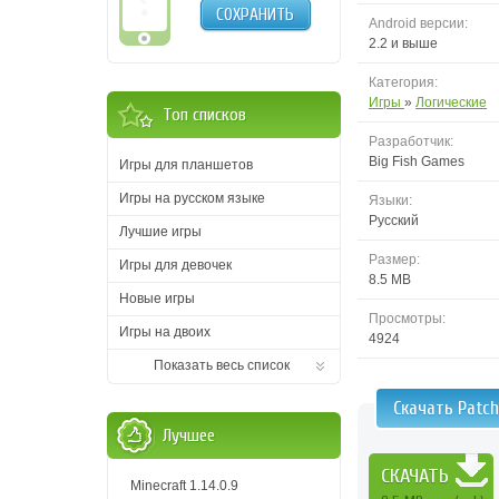
СОХРАНИТЬ
Android версии:
2.2 и выше
Категория:
Игры
»
Логические
Топ списков
Разработчик:
Big Fish Games
Игры для планшетов
Игры на русском языке
Языки:
Русский
Лучшие игры
Размер:
Игры для девочек
8.5 MB
Новые игры
Просмотры:
Игры на двоих
4924
Показать весь список
Скачать Patc
Лучшее
СКАЧАТЬ
Minecraft 1.14.0.9