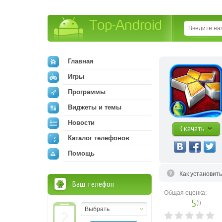
Top-Android
Главная
Игры
Программы
Виджеты и темы
Новости
Скачать
Каталог телефонов
Помощь
Как установит
Ваш телефон
Общая оценка:
5
(
1
)
Выбрать