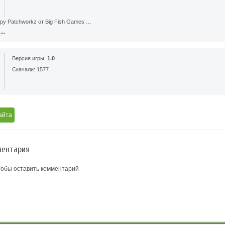
ру Patchworkz от Big Fish Games …
..
Версия игры:
1.0
Скачали: 1577
айта
ентария
тобы оставить комментарий