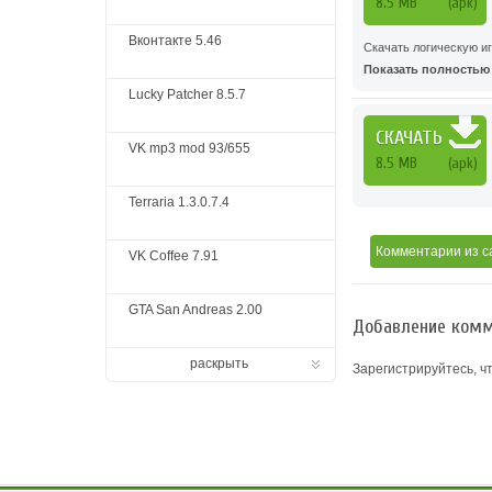
8.5 MB
(apk)
Вконтакте 5.46
Скачать логическую иг
Показать полностью .
Lucky Patcher 8.5.7
СКАЧАТЬ
VK mp3 mod 93/655
8.5 MB
(apk)
Terraria 1.3.0.7.4
Комментарии
из с
VK Coffee 7.91
GTA San Andreas 2.00
Добавление комм
раскрыть
Зарегистрируйтесь, ч