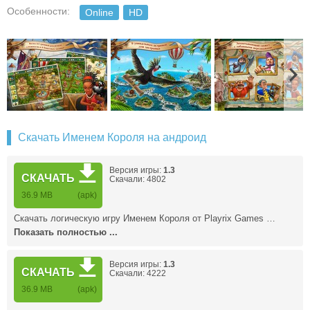
Особенности:
Online
HD
Скачать Именем Короля на андроид
Версия игры:
1.3
СКАЧАТЬ
Скачали: 4802
36.9 MB
(apk)
Скачать логическую игру Именем Короля от Playrix Games …
Показать полностью ...
Версия игры:
1.3
СКАЧАТЬ
Скачали: 4222
36.9 MB
(apk)