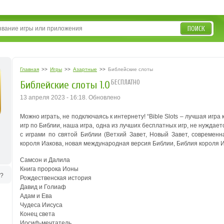
ПОИСК
Главная
>>
Игры
>>
Азартные
>>
Библейские слоты
БЕСПЛАТНО
Библейские слоты 1.0
13 апреля 2023 - 16:18. Обновлено
Можно играть, не подключаясь к интернету! “Bible Slots – лучшая игра
игр по Библии, наша игра, одна из лучших бесплатных игр, не нуждает
с играми по святой Библии (Ветхий Завет, Новый Завет, современн
короля Иакова, новая международная версия Библии, Библия короля И
Самсон и Далила
Книга пророка Ионы
ь?
Рождественская история
Давид и Голиаф
Адам и Ева
Чудеса Иисуса
Конец света
Иосиф-мечтатель