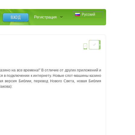
Русский
ВХОД
Регистрация
 казино на все времена!” В отличие от других приложений и
ся в подключении к интернету.
Новые слот-машины казино
ая версия Библии, перевод Нового Света, новая Библия
акова):