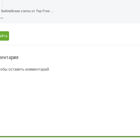
у Библейские слоты от Top Free …
..
айта
ентария
тобы оставить комментарий