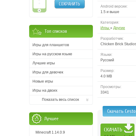
СОХРАНИТЬ
Android версии:
1.5 и выше
Категория:
Игры
»
Другие
Топ списков
Разработчик:
Chicken Brick Studio
Игры для планшетов
Игры на русском языке
Языки:
Русский
Лучшие игры
Размер:
Игры для девочек
4.0 MB
Новые игры
Просмотры:
Игры на двоих
3341
Показать весь список
Скачать Cesto
Лучшее
СКАЧАТЬ
Minecraft 1.14.0.9