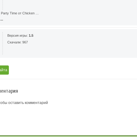
 Party Time от Chicken …
..
Версия игры:
1.5
Скачали: 967
айта
ентария
тобы оставить комментарий