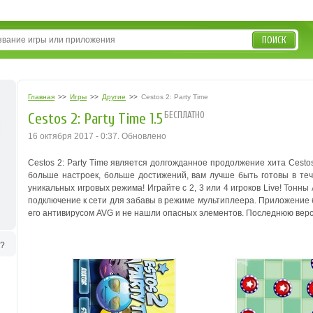
ПОИСК
Главная
>>
Игры
>>
Другие
>>
Cestos 2: Party Time
БЕСПЛАТНО
Cestos 2: Party Time 1.5
16 октября 2017 - 0:37. Обновлено
Cestos 2: Party Time является долгожданное продолжение хита Cesto
больше настроек, больше достижений, вам лучше быть готовы в теч
уникальных игровых режима! Играйте с 2, 3 или 4 игроков Live! Тонн
подключение к сети для забавы в режиме мультиплеера. Приложение 
его антивирусом AVG и не нашли опасных элементов. Последнюю версию
ь?