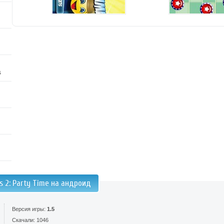
s
s 2: Party Time на андроид
Версия игры:
1.5
Скачали: 1046