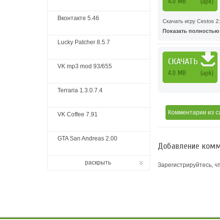
4.0 MB
(apk)
Вконтакте 5.46
Скачать игру Cestos 2:
Показать полностью .
Lucky Patcher 8.5.7
СКАЧАТЬ
VK mp3 mod 93/655
4.0 MB
(apk)
Terraria 1.3.0.7.4
Комментарии
из с
VK Coffee 7.91
GTA San Andreas 2.00
Добавление комм
раскрыть
Зарегистрируйтесь, ч