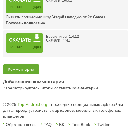
СКАЧАТЬ
Скачали: 16001
12.1 MB
(apk)
Скачать логическую игру Угадай мелодию от 2z Games …
Показать полностью ...
Версия игры:
1.4.12
СКАЧАТЬ
Скачали: 7741
12.1 MB
(apk)
Комментарии
Добавление комментария
Зарегистрируйтесь, чтобы оставить комментарий
© 2025
Top-Android.org
- последние официальные apk файлы
для андроид устройств: смартфонов, мобильных телефонов,
планшетов
Обратная связь
FAQ
ВК
FaceBook
Twitter