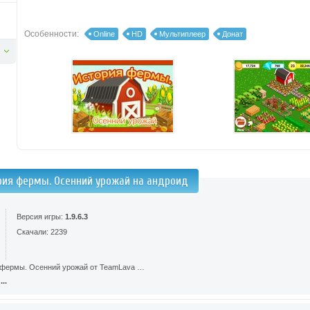
Особенности:
Online
HD
Мультиплеер
Донат
рия фермы. Осенний урожай на андроид
Версия игры:
1.9.6.3
Скачали: 2239
 фермы. Осенний урожай от TeamLava …
..