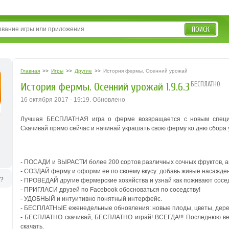
ПОИСК
Главная
>>
Игры
>>
Другие
>>
История фермы. Осенний урожай
БЕСПЛАТНО
История фермы. Осенний урожай 1.9.6.3
16 октября 2017 - 19:19. Обновлено
Лучшая БЕСПЛАТНАЯ игра о ферме возвращается с новым специ
Скачивай прямо сейчас и начинай украшать свою ферму ко дню сбора 
- ПОСАДИ и ВЫРАСТИ более 200 сортов различных сочных фруктов, а
- СОЗДАЙ ферму и оформи ее по своему вкусу: добавь живые насажден
ь?
- ПРОВЕДАЙ другие фермерские хозяйства и узнай как поживают сосе
- ПРИГЛАСИ друзей по Facebook обосноваться по соседству!
- УДОБНЫЙ и интуитивно понятный интерфейс.
- БЕСПЛАТНЫЕ еженедельные обновления: новые плоды, цветы, деревь
- БЕСПЛАТНО скачивай, БЕСПЛАТНО играй! ВСЕГДА!!! Последнюю в
скачать.