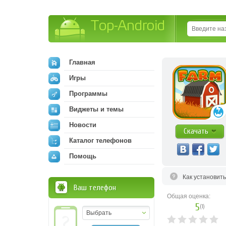
Top-Android
Главная
Игры
Программы
Виджеты и темы
Новости
Скачать
Каталог телефонов
Помощь
Как установит
Ваш телефон
Общая оценка:
5
(
1
)
Выбрать