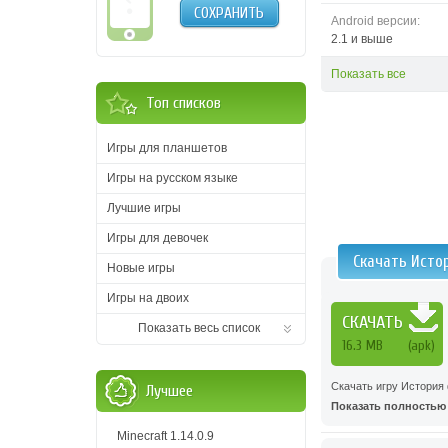
СОХРАНИТЬ
Android версии:
2.1 и выше
Показать все
Топ списков
Игры для планшетов
Игры на русском языке
Лучшие игры
Игры для девочек
Скачать Исто
Новые игры
Игры на двоих
СКАЧАТЬ
Показать весь список
16.3 MB
(apk)
Скачать игру История
Лучшее
Показать полностью .
Minecraft 1.14.0.9