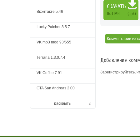
СКАЧАТЬ
Вконтакте 5.46
16.3 MB
(apk)
Lucky Patcher 8.5.7
Комментарии
из с
VK mp3 mod 93/655
Terraria 1.3.0.7.4
Добавление комм
Зарегистрируйтесь, ч
VK Coffee 7.91
GTA San Andreas 2.00
раскрыть