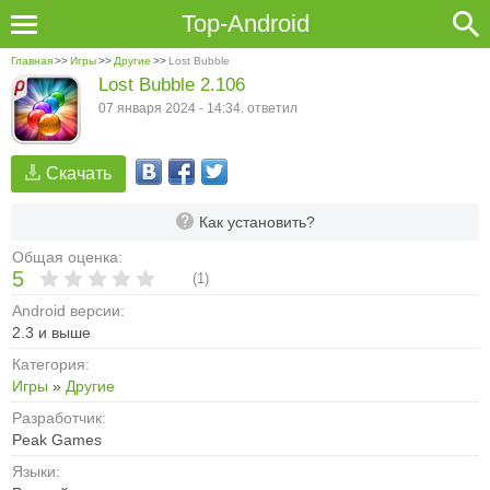
Top-Android
Главная
>>
Игры
>>
Другие
>>
Lost Bubble
Lost Bubble 2.106
07 января 2024 - 14:34. ответил
Скачать
Как установить?
Общая оценка:
5
(
1
)
Android версии:
2.3 и выше
Категория:
Игры
»
Другие
Разработчик:
Peak Games
Языки: