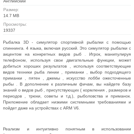
Английский
Размер:
14.7 MB
Просмотры:
19337
Рыбалка 3D - симулятор спортивной рыбалки с помощью
спиннинга. 4 языка, включая русский. Это симулятор рыбалки с
акцентом на конкретных видов рыб . Игрок, манипулируя
телефоном, используя свои двигательные функции, может
добиться хороших результатов , используя соответствующие
видов техники рыба линии , приманки , выбор подходящего
приманки , пятен , джемы , искусство лобби ожесточенные
рыбы . В дополнение к различным фичам, вы найдете базу
знаний о видов рыб , присутствующих ( кормления , размеров и
периодов , трюки, советы и т.д.), рыболовства и приманок.
Приложение обладает низкими системными требованиями и
пойдет даже на устройствах с ARM V6.
Реализм и интуитивно понятным в использовании