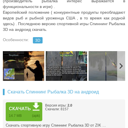
(производитель рыбалка интерес выражается в
функциональности в игре) .
Европейский положение ( конкурентные продукты преобладают
видов рыб и рыбной уроженца США , в то время как родной
здесь) . Последнюю версию спортивной игры Спиннинг Рыбалка
3D на андроид скачать.
Особенности:
3D
Скачать Спиннинг Рыбалка 3D на андроид
Версия игры:
2.0
СКАЧАТЬ
Скачали: 8157
14.7 MB
(apk)
Скачать спортивную игру Спиннинг Рыбалка 3D от ZIK …