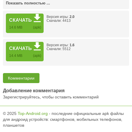
Показать полностью ...
Версия игры:
2.0
СКАЧАТЬ
Скачали: 4413
14.6 MB
(apk)
Версия игры:
1.6
СКАЧАТЬ
Скачали: 5512
14.4 MB
(apk)
Комментарии
Добавление комментария
Зарегистрируйтесь, чтобы оставить комментарий
© 2025
Top-Android.org
- последние официальные apk файлы
для андроид устройств: смартфонов, мобильных телефонов,
планшетов