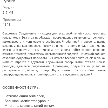
Русский
Размер:
7.2 MB
Просмотры:
4141
Секретное Соединение - находка для всех любителей ярких, красивых
головоломок. Эта игра пробуждает неординарное мышление, тренирует
находчивость и логические способности. Чтобы пройти уровень, нужно
касанием пальца пересечь каждую линию, но только один раз. Линии
сложены в фигуры таким образом, что иногда найти верное решение
кажется тяжелой, практически невыполнимой задачей. На случай полного
отчаяния существует подсказка. Вы можете воспользоваться ею в любой
момент.
Играйте с друзьями, случайными соперниками, ставьте новые
рекорды, делитесь результатами. Проверьте, получится ли у вас не
растеряться и дойти до конца. Вдруг именно Вы способны занять
лидирующую позицию в топе игроков и стать лучшим из лучших?
ОСОБЕННОСТИ ИГРЫ:
- Затягивающий геймплей,
- Большое количество уровней,
- Многопользовательский режим,