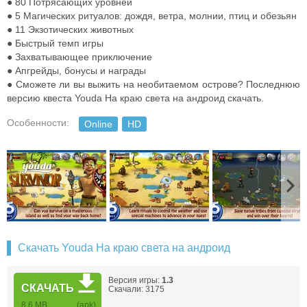
● 80 Потрясающих уровней
● 5 Магических ритуалов: дождя, ветра, молнии, птиц и обезьян
● 11 Экзотических животных
● Быстрый темп игры
● Захватывающее приключение
● Апгрейды, бонусы и награды
● Сможете ли вы выжить на необитаемом острове? Последнюю
версию квеста Youda На краю света на андроид скачать.
Особенности:
Online
HD
Скачать Youda На краю света на андроид
Версия игры:
1.3
СКАЧАТЬ
Скачали: 3175
8.6 MB
(apk)