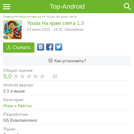
Top-Android
Главная
>>
Игры
>>
Квесты
>>
Youda На краю света
Youda На краю света 1.3
03 июня 2025 - 14:35. Обновлено
Скачать
Как установить?
Общая оценка:
5,0
(
1
)
Android версии:
2.1 и выше
Категория:
Игры
»
Квесты
Разработчик:
G5 Entertainment
Языки: