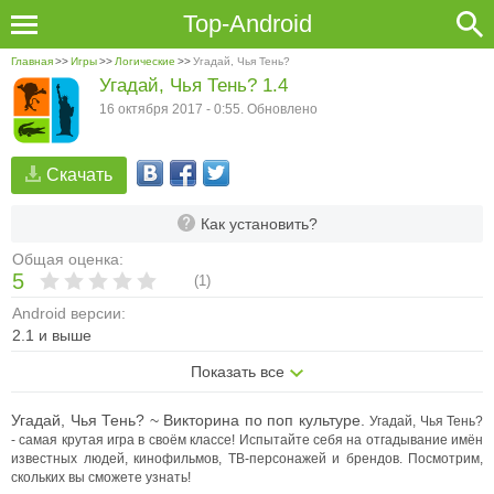
Top-Android
Главная
>>
Игры
>>
Логические
>>
Угадай, Чья Тень?
Угадай, Чья Тень? 1.4
16 октября 2017 - 0:55. Обновлено
Скачать
Как установить?
Общая оценка:
5
(
1
)
Android версии:
2.1 и выше
Показать все
Угадай, Чья Тень? ~ Викторина по поп культуре.
Угадай, Чья Тень?
- самая крутая игра в своём классе! Испытайте себя на отгадывание имён
известных людей, кинофильмов, ТВ-персонажей и брендов. Посмотрим,
скольких вы сможете узнать!