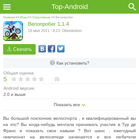
Top-Android
Главная
>>
Игры
>>
Спортивные
>>
Велопробег
Велопробег 1.1.4
16 мая 2021 - 8:23. Обновлено
Скачать
Как установить?
Общая оценка:
5
(
1
)
Android версии:
2.0 и выше
Показать все
Вы большой поклонник велоспорта , и квалифицированный вы
на это? Вы когда-нибудь мечтали принимать участие в Тур де
Франс и показать свои навыки ? Вот шанс , ежегодный
чемпионат на велосипеде начинается и все любители