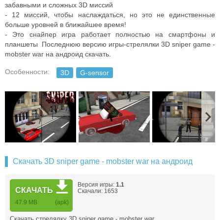
забавными и сложных 3D миссий
- 12 миссий, чтобы наслаждаться, но это не единственные
больше уровней в ближайшее время!
- Это снайпер игра работает полностью на смартфоны и
планшеты Последнюю версию игры-стрелялки 3D sniper game -
mobster war на андроид скачать.
Особенности:
3D
G-sensor
Скачать 3D sniper game - mobster war на андроид
Версия игры:
1.1
СКАЧАТЬ
Скачали: 1653
47.9 MB
(apk)
Скачать стрелялку 3D sniper game - mobster war …