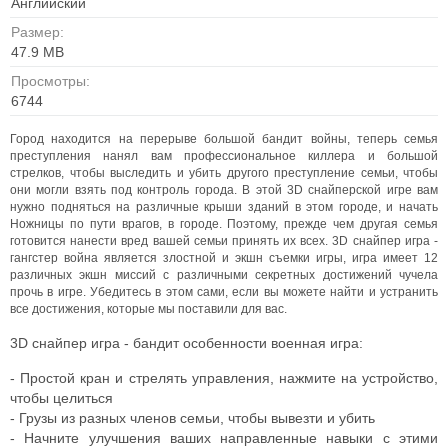
Английский
Размер:
47.9 MB
Просмотры:
6744
Город находится на перерыве большой бандит войны, теперь семья
преступления нанял вам профессиональное киллера и большой
стрелков, чтобы выследить и убить другого преступление семьи, чтобы
они могли взять под контроль города.
В этой 3D снайперской игре вам
нужно подняться на различные крыши зданий в этом городе, и начать
Ножницы по пути врагов, в городе. Поэтому, прежде чем другая семья
готовится нанести вред вашей семьи принять их всех. 3D снайпер игра -
гангстер война является злостной и экшн съемки игры, игра имеет 12
различных экшн миссий с различными секретных достижений чучела
прочь в игре. Убедитесь в этом сами, если вы можете найти и устранить
все достижения, которые мы поставили для вас.
3D снайпер игра - бандит особенности военная игра:
- Простой кран и стрелять управления, нажмите на устройство,
чтобы целиться
- Грузы из разных членов семьи, чтобы вывезти и убить
- Начните улучшения ваших направленные навыки с этими