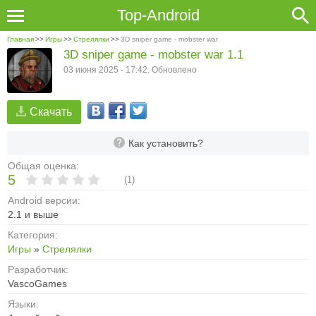
Top-Android
Главная
>>
Игры
>>
Стрелялки
>>
3D sniper game - mobster war
3D sniper game - mobster war 1.1
03 июня 2025 - 17:42. Обновлено
Скачать
Как установить?
Общая оценка:
5
(
1
)
Android версии:
2.1 и выше
Категория:
Игры
»
Стрелялки
Разработчик:
VascoGames
Языки: