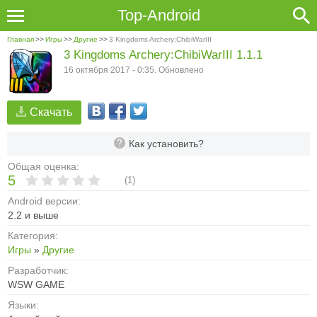
Top-Android
Главная
>>
Игры
>>
Другие
>>
3 Kingdoms Archery:ChibiWarIII
3 Kingdoms Archery:ChibiWarIII 1.1.1
16 октября 2017 - 0:35. Обновлено
Скачать
Как установить?
Общая оценка:
5
(
1
)
Android версии:
2.2 и выше
Категория:
Игры
»
Другие
Разработчик:
WSW GAME
Языки: