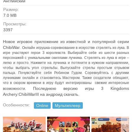
Английский
Размер:
7.0 MB
Просмотры:
3397
Новое игровое приложение из известной и популярной серии
ChibiWar.
Онлайн игрушка-соревнование в искусстве стрелять из лука. В
игре участвуют герои 3 королевств.
Выбирайте себе из шести разных
персонажей с уникальными скиллами лучника.
Стрелять из лука в игре –
легко и просто. Нажмите на лучника и потяните в нужном направлении,
чтобы выбрать угол стрельбы. Выпускайте стрелы простым отрывом
пальца. Почувствуйте себя Робином Гудом. Соревнуйтесь с другими
лучниками онлайн и становитесь Мастером.
Также создатели обещают,
что в скором времени в игру будут интегрированы свежие интересные
Последнюю версию игры 3 Kingdoms
возможности.
Archery:ChibiWarIII на андроид скачать.
Особенности:
Online
Мультиплеер