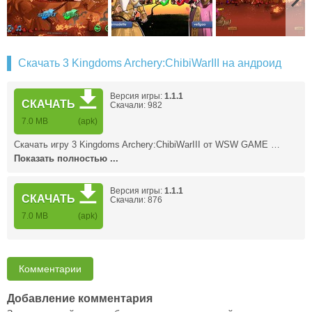
Скачать 3 Kingdoms Archery:ChibiWarIII на андроид
Версия игры:
1.1.1
СКАЧАТЬ
Скачали: 982
7.0 MB
(apk)
Скачать игру 3 Kingdoms Archery:ChibiWarIII от WSW GAME …
Показать полностью ...
Версия игры:
1.1.1
СКАЧАТЬ
Скачали: 876
7.0 MB
(apk)
Комментарии
Добавление комментария