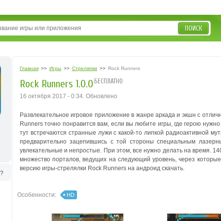
ПОИСК
Главная
>>
Игры
>>
Стрелялки
>>
Rock Runners
БЕСПЛАТНО
Rock Runners 1.0.0
16 октября 2017 - 0:34. Обновлено
Развлекательное игровое приложение в жанре аркада и экшн с отлич
Runners точно понравится вам, если вы любите игры, где герою нужно 
тут встречаются странные лужи с какой-то липкой радиоактивной мут
предварительно зацепившись с той стороны специальным лазерн
увлекательные и непростые. При этом, все нужно делать на время.
14
множество порталов, ведущих на следующий уровень, через которые
версию игры-стрелялки Rock Runners на андроид скачать.
ь?
Особенности:
HD