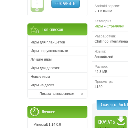
СОХРАНИТЬ
Android версии:
2.1 и выше
Категория:
Игры
»
Стрелялки
Топ списков
Разработчик:
Chillingo Internationa
Игры для планшетов
Игры на русском языке
Языки:
Английский
Лучшие игры
Размер:
Игры для девочек
42.3 MB
Новые игры
Просмотры:
Игры на двоих
4180
Показать весь список
Скачать Rock
Лучшее
СКАЧАТЬ
Minecraft 1.14.0.9