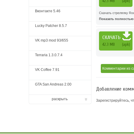
42.3 MB
(apk)
Вконтакте 5.46
Скачать стрелялку Rock
Показать полностью .
Lucky Patcher 8.5.7
СКАЧАТЬ
VK mp3 mod 93/655
42.3 MB
(apk)
Terraria 1.3.0.7.4
Комментарии
из с
VK Coffee 7.91
GTA San Andreas 2.00
Добавление комм
раскрыть
Зарегистрируйтесь, ч