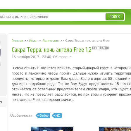
ПОИСК
Главная
>>
Игры
>>
Логические
>>
Сакра Терра: ночь ангела Free
БЕСПЛАТНО
Сакра Терра: ночь ангела Free 1.2
16 октября 2017 - 23:40. Обновлено
В свои объятия Вас готов принять старый-добрый квест, в котором 
просто и лаконично чтобы пройти дальше нужно изучить территор
предметы, которые откроют Вам дверь. Всего в игре аж 60 локаций 
для игры подобного рода. Так же Вам будут представлены 15 голов
отличается от остальных представителем своего жанра, что будет 
месте, что не позволяет расслабится, но при этом и ускоряет прох
ночь ангела Free на андроид скачать.
ь?
Особенности:
Online
HD