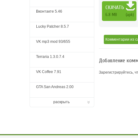
СКАЧАТЬ
Вконтакте 5.46
6.8 MB
(apk)
Lucky Patcher 8.5.7
Комментарии
из с
VK mp3 mod 93/655
Terraria 1.3.0.7.4
Добавление комм
VK Coffee 7.91
Зарегистрируйтесь, ч
GTA San Andreas 2.00
раскрыть