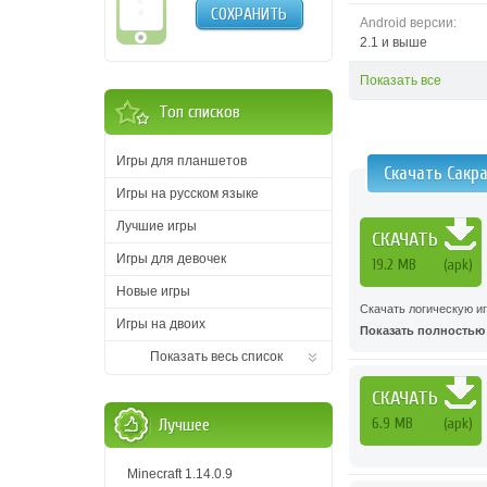
СОХРАНИТЬ
Android версии:
2.1 и выше
Показать все
Топ списков
Игры для планшетов
Скачать Сакра
Игры на русском языке
Лучшие игры
СКАЧАТЬ
Игры для девочек
19.2 MB
(apk)
Новые игры
Скачать логическую иг
Игры на двоих
Показать полностью .
Показать весь список
СКАЧАТЬ
6.9 MB
(apk)
Лучшее
Minecraft 1.14.0.9