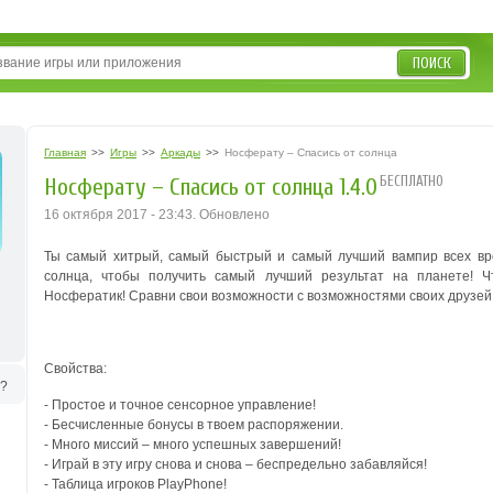
ПОИСК
Главная
>>
Игры
>>
Аркады
>>
Носферату – Спасись от солнца
БЕСПЛАТНО
Носферату – Спасись от солнца 1.4.0
16 октября 2017 - 23:43. Обновлено
Ты самый хитрый, самый быстрый и самый лучший вампир всех в
солнца, чтобы получить самый лучший результат на планете!
Ч
Носфератик!
Сравни свои возможности с возможностями своих друзей 
Свойства:
ь?
- Простое и точное сенсорное управление!
- Бесчисленные бонусы в твоем распоряжении.
- Много миссий – много успешных завершений!
- Играй в эту игру снова и снова – беспредельно забавляйся!
- Таблица игроков PlayPhone!