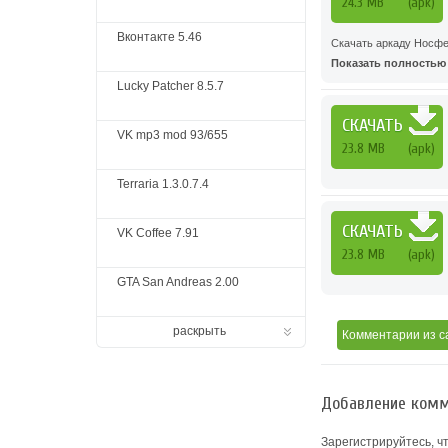
24.3 MB
(apk)
Вконтакте 5.46
Скачать аркаду Носфе
Показать полностью .
Lucky Patcher 8.5.7
СКАЧАТЬ
VK mp3 mod 93/655
23.8 MB
(apk)
Terraria 1.3.0.7.4
СКАЧАТЬ
VK Coffee 7.91
23.8 MB
(apk)
GTA San Andreas 2.00
раскрыть
Комментарии
из с
Добавление комм
Зарегистрируйтесь, ч