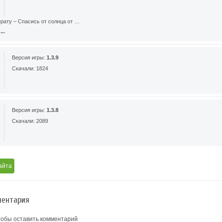
рату – Спасись от солнца от …
..
Версия игры:
1.3.9
Скачали: 1824
Версия игры:
1.3.8
Скачали: 2089
айта
ентария
тобы оставить комментарий