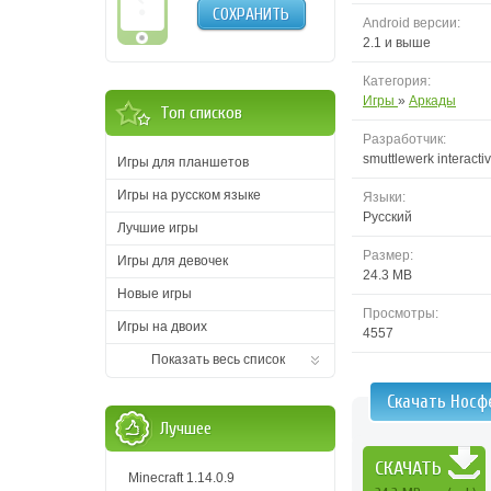
СОХРАНИТЬ
Android версии:
2.1 и выше
Категория:
Игры
»
Аркады
Топ списков
Разработчик:
smuttlewerk interacti
Игры для планшетов
Игры на русском языке
Языки:
Русский
Лучшие игры
Размер:
Игры для девочек
24.3 MB
Новые игры
Просмотры:
Игры на двоих
4557
Показать весь список
Скачать Носф
Лучшее
СКАЧАТЬ
Minecraft 1.14.0.9