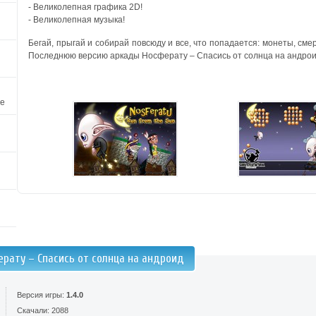
- Великолепная графика 2D!
- Великолепная музыка!
Бегай, прыгай и собирай повсюду и все, что попадается: монеты, сме
Последнюю версию аркады Носферату – Спасись от солнца на андроид
ve
ерату – Спасись от солнца на андроид
Версия игры:
1.4.0
Скачали: 2088